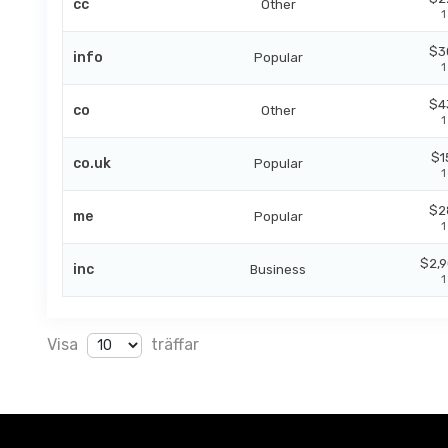
cc
Other
1
$3
info
Popular
1
$4
co
Other
1
$1
co.uk
Popular
1
$2
me
Popular
1
$2,9
inc
Business
1
Visa
träffar