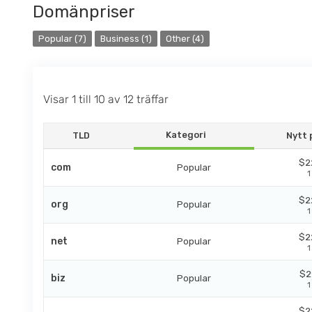
Domänpriser
Popular (7)
Business (1)
Other (4)
Visar 1 till 10 av 12 träffar
Kategori
TLD
Nytt 
$2
com
Popular
1
$2
org
Popular
1
$2
net
Popular
1
$2
biz
Popular
1
$2