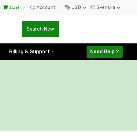
Account
USD
Svenska
Cart
.Com
.Net
Search Now
$22.00
$22.00
Billing & Support
Need Help ?