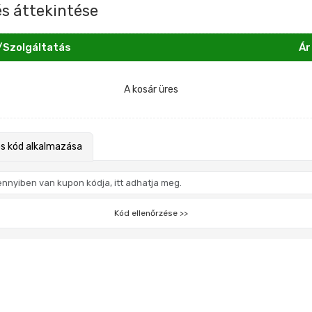
s áttekintése
Szolgáltatás
Ár
A kosár üres
s kód alkalmazása
Kód ellenőrzése >>