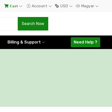
Account
USD
Magyar
Cart
.Com
.Net
Search Now
$22.00
$22.00
Billing & Support
Need Help ?